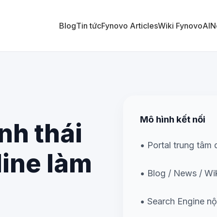
Blog
Tin tức
Fynovo Articles
Wiki Fynovo
AI
N
Mô hình kết nối
nh thái
• Portal trung tâm 
line làm
• Blog / News / Wi
• Search Engine nội